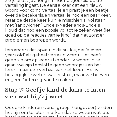
zie je al dat je allengs minder uitgebreid op de
vertaling ingaat. De eerste keer dat een nieuw
woord voorkomt, vertaal je en praat je een beetje
over de betekenis, en vertaal je nog een paar keer.
Maar de derde keer kun je misschien al volstaan
met ‘sandwichen’: Engels-Nederlands-Engels.
Houd dat nog een poosje vol tot je zeker weet (let
goed op de reacties van je kind) dat het zonder
problemen begrepen wordt.
Iets anders dat opvalt in dit stukje, dat ‘eleven
years old’ als geheel vertaald wordt. Het heeft
geen zin om op ieder afzonderlijk woord in te
gaan, we zijn tenslotte geen woordjes aan het
leren, maar een verhaal aan het lezen. Het is
belangrijk te weten wat er staat, maar we hoeven
er geen ‘oefening’ van te maken.
Stap 7: Geef je kind de kans te laten
zien wat hij/zij weet
Oudere kinderen (vanaf groep 7 ongeveer) vinden
het fijn om te laten merken dat ze weten wat iets