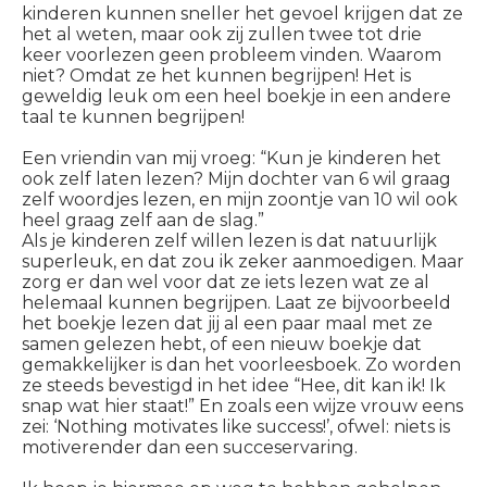
kinderen kunnen sneller het gevoel krijgen dat ze
het al weten, maar ook zij zullen twee tot drie
keer voorlezen geen probleem vinden. Waarom
niet? Omdat ze het kunnen begrijpen! Het is
geweldig leuk om een heel boekje in een andere
taal te kunnen begrijpen!
Een vriendin van mij vroeg: “Kun je kinderen het
ook zelf laten lezen? Mijn dochter van 6 wil graag
zelf woordjes lezen, en mijn zoontje van 10 wil ook
heel graag zelf aan de slag.”
Als je kinderen zelf willen lezen is dat natuurlijk
superleuk, en dat zou ik zeker aanmoedigen. Maar
zorg er dan wel voor dat ze iets lezen wat ze al
helemaal kunnen begrijpen. Laat ze bijvoorbeeld
het boekje lezen dat jij al een paar maal met ze
samen gelezen hebt, of een nieuw boekje dat
gemakkelijker is dan het voorleesboek. Zo worden
ze steeds bevestigd in het idee “Hee, dit kan ik! Ik
snap wat hier staat!” En zoals een wijze vrouw eens
zei: ‘Nothing motivates like success!’, ofwel: niets is
motiverender dan een succeservaring.