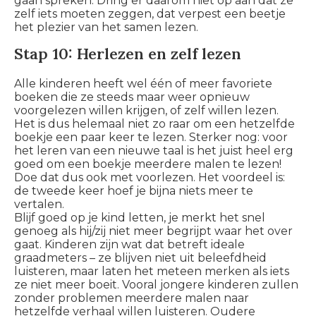
gaan spreken. Dring er daarom niet op aan dat ze
zelf iets moeten zeggen, dat verpest een beetje
het plezier van het samen lezen.
Stap 10: Herlezen en zelf lezen
Alle kinderen heeft wel één of meer favoriete
boeken die ze steeds maar weer opnieuw
voorgelezen willen krijgen, of zelf willen lezen.
Het is dus helemaal niet zo raar om een hetzelfde
boekje een paar keer te lezen. Sterker nog: voor
het leren van een nieuwe taal is het juist heel erg
goed om een boekje meerdere malen te lezen!
Doe dat dus ook met voorlezen. Het voordeel is:
de tweede keer hoef je bijna niets meer te
vertalen.
Blijf goed op je kind letten, je merkt het snel
genoeg als hij/zij niet meer begrijpt waar het over
gaat. Kinderen zijn wat dat betreft ideale
graadmeters – ze blijven niet uit beleefdheid
luisteren, maar laten het meteen merken als iets
ze niet meer boeit. Vooral jongere kinderen zullen
zonder problemen meerdere malen naar
hetzelfde verhaal willen luisteren. Oudere