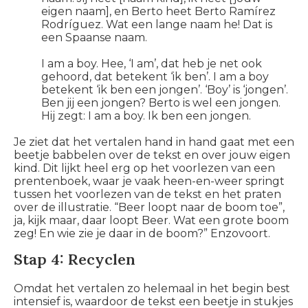
eigen naam], en Berto heet Berto Ramírez
Rodríguez. Wat een lange naam he! Dat is
een Spaanse naam.
I am a boy.
Hee, ‘I am’, dat heb je net ook
gehoord, dat betekent ‘ik ben’.
I am a boy
betekent ‘ik ben een jongen’. ‘Boy’ is ‘jongen’.
Ben jij een jongen? Berto is wel een jongen.
Hij zegt:
I am a boy.
Ik ben een jongen.
Je ziet dat het vertalen hand in hand gaat met een
beetje babbelen over de tekst en over jouw eigen
kind. Dit lijkt heel erg op het voorlezen van een
prentenboek, waar je vaak heen-en-weer springt
tussen het voorlezen van de tekst en het praten
over de illustratie. “Beer loopt naar de boom toe”,
ja, kijk maar, daar loopt Beer. Wat een grote boom
zeg! En wie zie je daar in de boom?” Enzovoort.
Stap 4: Recyclen
Omdat het vertalen zo helemaal in het begin best
intensief is, waardoor de tekst een beetje in stukjes