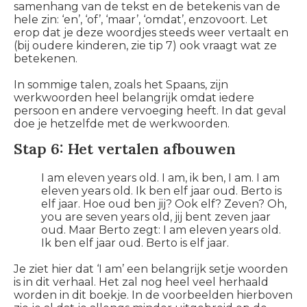
samenhang van de tekst en de betekenis van de
hele zin: ‘en’, ‘of’, ‘maar’, ‘omdat’, enzovoort. Let
erop dat je deze woordjes steeds weer vertaalt en
(bij oudere kinderen, zie tip 7) ook vraagt wat ze
betekenen.
In sommige talen, zoals het Spaans, zijn
werkwoorden heel belangrijk omdat iedere
persoon en andere vervoeging heeft. In dat geval
doe je hetzelfde met de werkwoorden.
Stap 6: Het vertalen afbouwen
I am eleven years old. I am,
ik ben,
I am. I am
eleven years old.
Ik ben elf jaar oud. Berto is
elf jaar. Hoe oud ben jij? Ook elf? Zeven?
Oh,
you are seven years old
, jij bent zeven jaar
oud. Maar Berto zegt:
I am eleven years old.
Ik ben elf jaar oud. Berto is elf jaar.
Je ziet hier dat ‘I am’ een belangrijk setje woorden
is in dit verhaal. Het zal nog heel veel herhaald
worden in dit boekje. In de voorbeelden hierboven