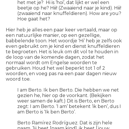
het met je?
Hi
is ‘hoi’, dat lijkt er wel een
beetje op he?
Hiii!
(Zwaaiend naar je kind).
Hiii!
(zwaaiend naar knuffeldieren).
How are you?
Hoe gaat het?
Hier heb je alles een paar keer vertaald, maar op
een natuurlijke manier, op een gezellige,
babbelende toon. Het woordje ‘Hi’ heb je zelfs ook
even gebruikt om je kind en dienst knuffeldieren
te begroeten. Het is leuk om dit vol te houden in
de loop van de komende dagen, zodat het
normaal wordt om Engelse woorden te
gebruiken. Houd het wel beperkt tot 1 of 2
woorden, en voeg pas na een paar dagen nieuw
woord toe.
I am Berto.
Ik ben Berto. Die hebben we net
gezien he, hier op de voorkant. (Bekijken
weer samen de kaft.) Dit is Berto, en Berto
zegt:
I am Berto
. ‘I am’ betekent ‘ik ben’, dus
I
am Berto
is ‘Ik ben Berto’.
Berto Ramírez Rodríguez.
Dat is zijn hele
naam. Jij heet [naam kind], ik heet [jouw