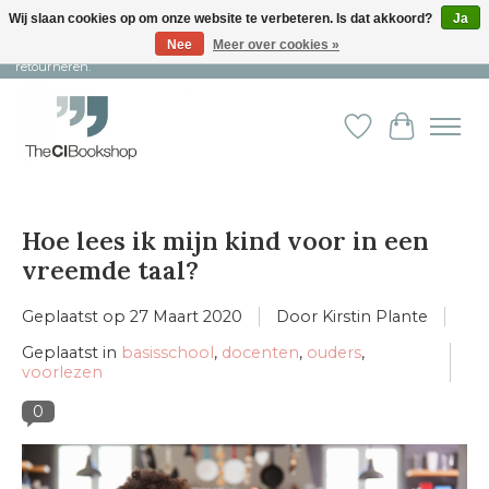
Wij slaan cookies op om onze website te verbeteren. Is dat akkoord?
Ja
Nee
Meer over cookies »
Snelle levering en persoonlijke service ︱ Niet goed? Geld terug! ︱ Gratis
retourneren.
Verlanglijst
Winkelw
Hoe lees ik mijn kind voor in een
vreemde taal?
Geplaatst op
27 Maart 2020
Door Kirstin Plante
Geplaatst in
basisschool
,
docenten
,
ouders
,
voorlezen
0