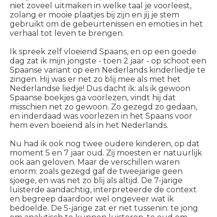
niet zoveel uitmaken in welke taal je voorleest,
zolang er mooie plaatjes bij zijn en jij je stem
gebruikt om de gebeurtenissen en emoties in het
verhaal tot leven te brengen.
Ik spreek zelf vloeiend Spaans, en op een goede
dag zat ik mijn jongste - toen 2 jaar - op schoot een
Spaanse variant op een Nederlands kinderliedje te
zingen. Hij was er net zo blij mee als met het
Nederlandse liedje! Dus dacht ik: als ik gewoon
Spaanse boekjes ga voorlezen, vindt hij dat
misschien net zo gewoon. Zo gezegd zo gedaan,
en inderdaad was voorlezen in het Spaans voor
hem even boeiend als in het Nederlands.
Nu had ik ook nog twee oudere kinderen, op dat
moment 5 en 7 jaar oud. Zij moesten er natuurlijk
ook aan geloven. Maar de verschillen waren
enorm: zoals gezegd gaf de tweejarige geen
sjoege, en was net zo blij als altijd. De 7-jarige
luisterde aandachtig, interpreteerde de context
en begreep daardoor wel ongeveer wat ik
bedoelde. De 5-jarige zat er net tussenin: te jong