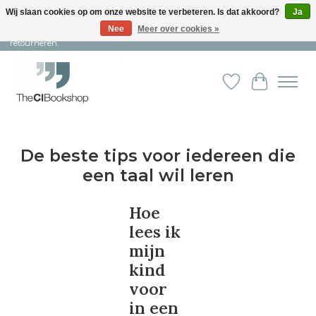
Wij slaan cookies op om onze website te verbeteren. Is dat akkoord?
Ja
Nee
Meer over cookies »
Snelle levering en persoonlijke service ︱ Niet goed? Geld terug! ︱ Gratis
retourneren.
Verlanglijst
Winkelw
De beste tips voor iedereen die
een taal wil leren
Hoe
lees ik
mijn
kind
voor
in een