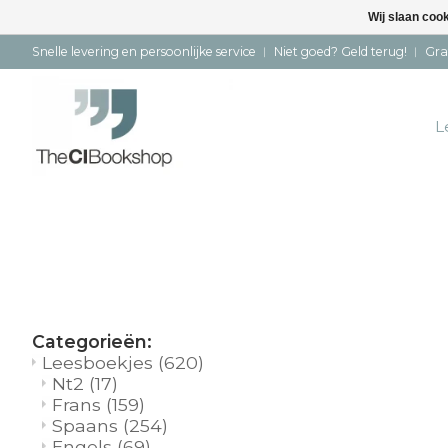
Wij slaan coo
Snelle levering en persoonlijke service ︱ Niet goed? Geld terug! ︱ Gra
L
Categorieën:
Leesboekjes
(620)
Nt2
(17)
Frans
(159)
Spaans
(254)
Engels
(69)