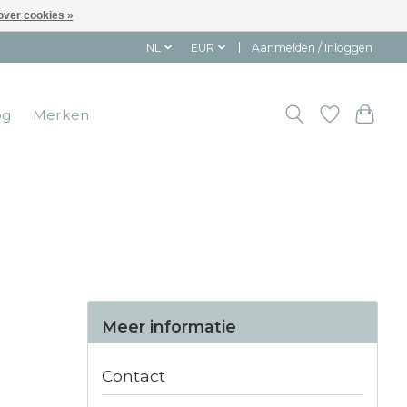
over cookies »
NL
EUR
Aanmelden / Inloggen
og
Merken
Meer informatie
Contact