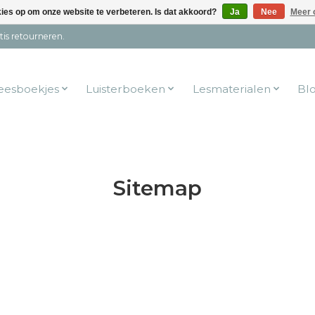
kies op om onze website te verbeteren. Is dat akkoord?
Ja
Nee
Meer 
tis retourneren.
eesboekjes
Luisterboeken
Lesmaterialen
Bl
Sitemap