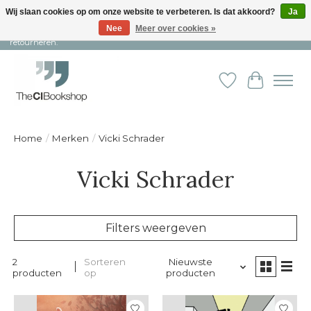
Wij slaan cookies op om onze website te verbeteren. Is dat akkoord?
Ja
Nee
Meer over cookies »
Snelle levering en persoonlijke service ︱ Niet goed? Geld terug! ︱ Gratis
retourneren.
Verlanglijst
Winkelw
Home
/
Merken
/
Vicki Schrader
Vicki Schrader
Filters weergeven
2
Sorteren
Nieuwste
producten
op
producten