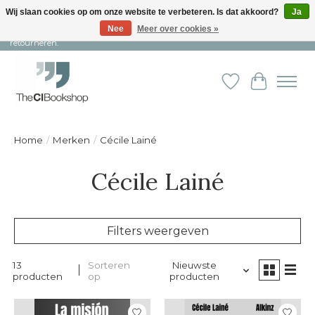
Wij slaan cookies op om onze website te verbeteren. Is dat akkoord?
Ja
Nee
Meer over cookies »
Snelle levering en persoonlijke service ︱ Niet goed? Geld terug! ︱ Gratis
retourneren.
Verlanglijst
Winkelw
Home
/
Merken
/
Cécile Lainé
Cécile Lainé
Filters weergeven
13
Sorteren
Nieuwste
producten
op
producten