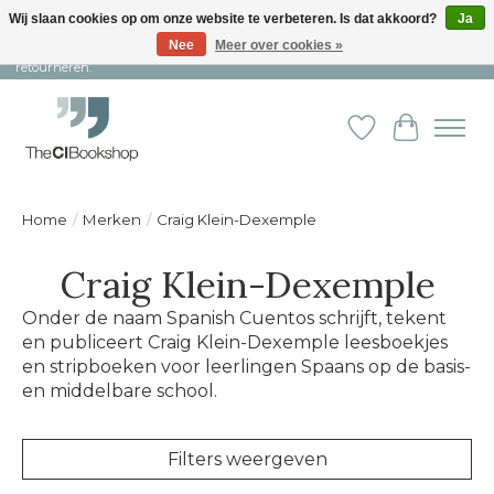
Wij slaan cookies op om onze website te verbeteren. Is dat akkoord?
Ja
Nee
Meer over cookies »
Snelle levering en persoonlijke service ︱ Niet goed? Geld terug! ︱ Gratis
retourneren.
Verlanglijst
Winkelw
Home
/
Merken
/
Craig Klein-Dexemple
Craig Klein-Dexemple
Onder de naam Spanish Cuentos schrijft, tekent
en publiceert Craig Klein-Dexemple leesboekjes
en stripboeken voor leerlingen Spaans op de basis-
en middelbare school.
Filters weergeven