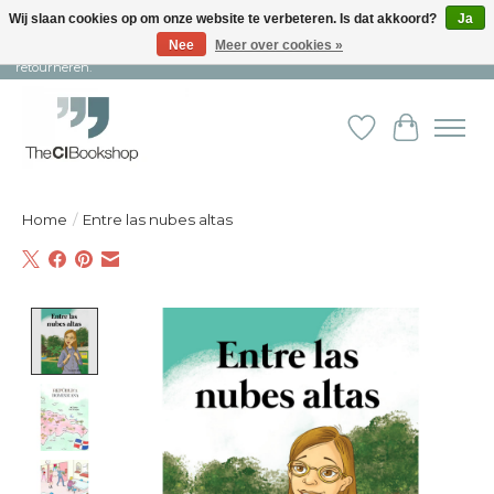
Wij slaan cookies op om onze website te verbeteren. Is dat akkoord?
Ja
Nee
Meer over cookies »
Snelle levering en persoonlijke service ︱ Niet goed? Geld terug! ︱ Gratis
retourneren.
Verlanglijst
Winkelw
Home
/
Entre las nubes altas
Product image slideshow Items