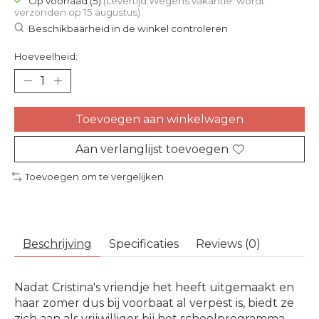
Op voorraad (5)
(Levertijd:Wegens vakantie: wordt
verzonden op 15 augustus)
Beschikbaarheid in de winkel controleren
Hoeveelheid:
Toevoegen aan winkelwagen
Aan verlanglijst toevoegen
Toevoegen om te vergelijken
Beschrijving
Specificaties
Reviews (0)
Nadat Cristina's vriendje het heeft uitgemaakt en
haar zomer dus bij voorbaat al verpest is, biedt ze
zich aan als vrijwilliger bij het schoolprogramma