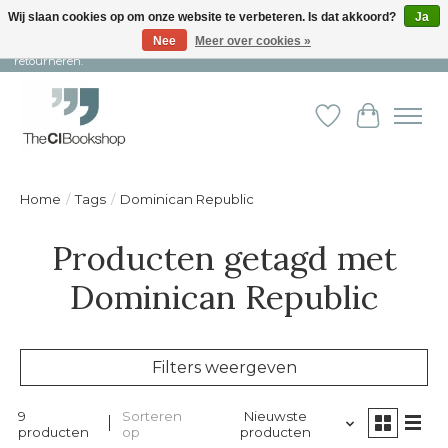
Wij slaan cookies op om onze website te verbeteren. Is dat akkoord?
Ja
Nee
Meer over cookies »
Snelle levering en persoonlijke service ︱ Niet goed? Geld terug! ︱ Gratis
retourneren.
Verlanglijst
Winkelw
Home
/
Tags
/
Dominican Republic
Producten getagd met
Dominican Republic
Filters weergeven
9
Sorteren
Nieuwste
producten
op
producten