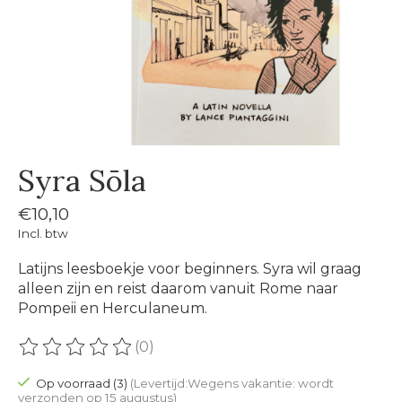
Syra Sōla
€10,10
Incl. btw
Latijns leesboekje voor beginners. Syra wil graag
alleen zijn en reist daarom vanuit Rome naar
Pompeii en Herculaneum.
(0)
De beoordeling van dit product is
0
van de 5
Op voorraad (3)
(Levertijd:Wegens vakantie: wordt
verzonden op 15 augustus)