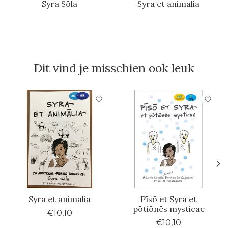
Syra Sōla
Syra et animālia
Dit vind je misschien ook leuk
Items van productcarrousel
Syra et animālia
Pīsō et Syra et
pōtiōnēs mysticae
€10,10
€10,10