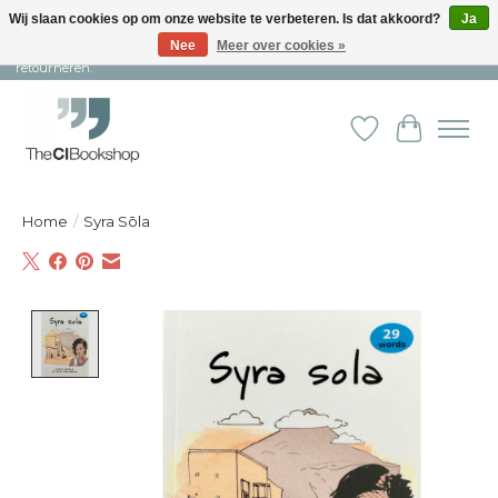
Wij slaan cookies op om onze website te verbeteren. Is dat akkoord?
Ja
Nee
Meer over cookies »
Snelle levering en persoonlijke service ︱ Niet goed? Geld terug! ︱ Gratis
retourneren.
Verlanglijst
Winkelw
Home
/
Syra Sōla
Product image slideshow Items