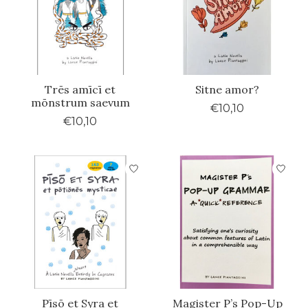
Trēs amīcī et
Sitne amor?
mōnstrum saevum
€10,10
€10,10
Pīsō et Syra et
Magister P’s Pop-Up