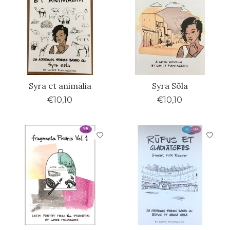
Syra et animālia
Syra Sōla
€10,10
€10,10