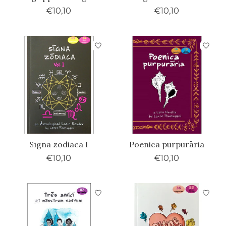
€10,10
€10,10
Sīgna zōdiaca I
Poenica purpurāria
€10,10
€10,10