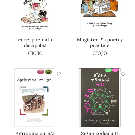
ecce, poēmata
Magister P's poetry
discipulīs!
practice
€10,10
€10,10
Agrippīna auriga
Sīgna zōdiaca II