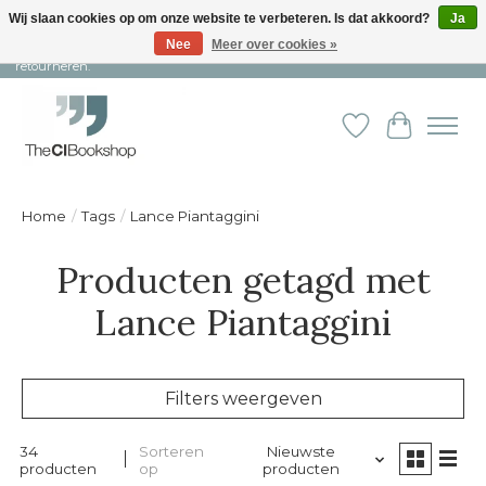
Wij slaan cookies op om onze website te verbeteren. Is dat akkoord?
Ja
Nee
Meer over cookies »
Snelle levering en persoonlijke service ︱ Niet goed? Geld terug! ︱ Gratis
retourneren.
Verlanglijst
Winkelw
Home
/
Tags
/
Lance Piantaggini
Producten getagd met
Lance Piantaggini
Filters weergeven
34
Sorteren
Nieuwste
producten
op
producten