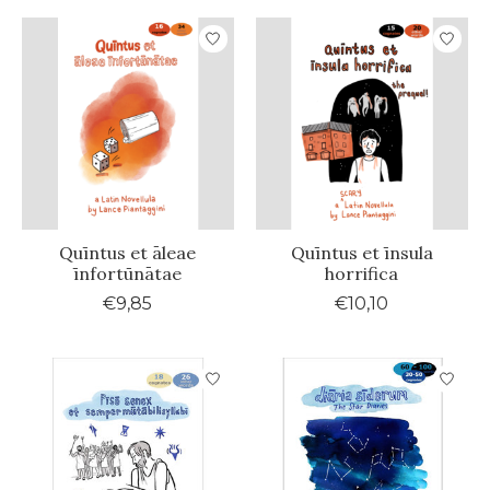
Quīntus et āleae
Quīntus et īnsula
īnfortūnātae
horrifica
€9,85
€10,10