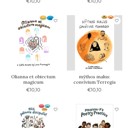
€10,10
€10,10
Olianna et obiectum
mȳthos malus:
magicum
convīvium Terregis
€10,10
€10,10