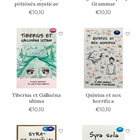
pōtiōnēs mysticae
Grammar
€10,10
€10,10
Tiberius et Gallisēna
Quīntus et nox
ultima
horrifica
€10,10
€10,10