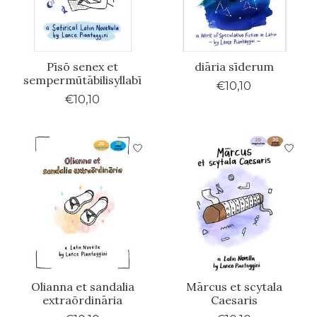
Pīsō senex et
diāria sīderum
sempermūtābilisyllabī
€10,10
€10,10
Olianna et sandalia
Mārcus et scytala
extraōrdināria
Caesaris