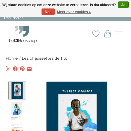
Wij slaan cookies op om onze website te verbeteren. Is dat akkoord?
Ja
Nee
Meer over cookies »
Snelle levering en persoonlijke service ︱ Niet goed? Geld terug! ︱ Gratis
retourneren.
Verlanglijst
Winkelw
Home
/
Les chaussettes de Tito
Product image slideshow Items