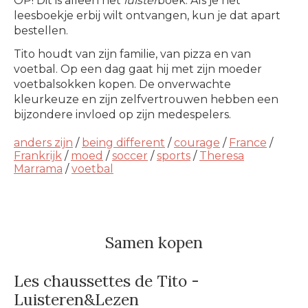
OP! Dit is alleen het
luister
boek. Als je het
leesboekje erbij wilt ontvangen, kun je dat apart
bestellen.
Tito houdt van zijn familie, van pizza en van
voetbal. Op een dag gaat hij met zijn moeder
voetbalsokken kopen. De onverwachte
kleurkeuze en zijn zelfvertrouwen hebben een
bijzondere invloed op zijn medespelers.
anders zijn
/
being different
/
courage
/
France
/
Frankrijk
/
moed
/
soccer
/
sports
/
Theresa
Marrama
/
voetbal
Samen kopen
Les chaussettes de Tito -
Luisteren&Lezen