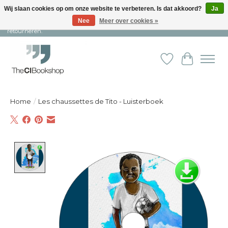
Wij slaan cookies op om onze website te verbeteren. Is dat akkoord?
Ja
Nee
Meer over cookies »
Snelle levering en persoonlijke service ︱ Niet goed? Geld terug! ︱ Gratis
retourneren.
Verlanglijst
Winkelw
Home
/
Les chaussettes de Tito - Luisterboek
Product image slideshow Items