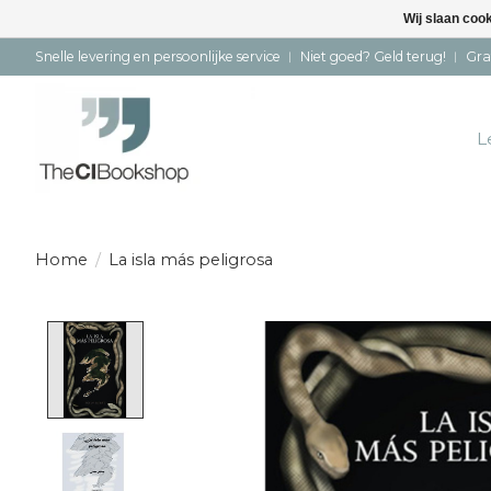
Wij slaan coo
Snelle levering en persoonlijke service ︱ Niet goed? Geld terug! ︱ Gra
L
Home
/
La isla más peligrosa
Product image slideshow Items