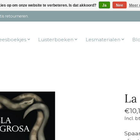
kies op om onze website te verbeteren. Is dat akkoord?
Ja
Nee
Meer 
tis retourneren.
eesboekjes
Luisterboeken
Lesmaterialen
Bl
La 
€10,
Incl. b
Spaan