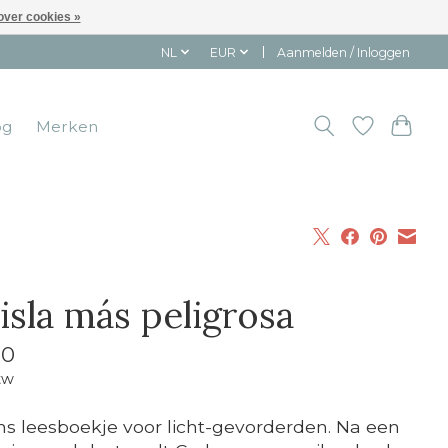
over cookies »
NL
EUR
Aanmelden / Inloggen
og
Merken
isla más peligrosa
10
tw
s leesboekje voor licht-gevorderden. Na een