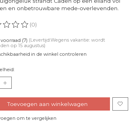
tuigongeluk strandt Caden op een eiland vol
gen en onbetrouwbare mede-overlevenden.
(0)
oordeling van dit product is
0
van de 5
voorraad (7)
(Levertijd:Wegens vakantie: wordt
den op 15 augustus)
chikbaarheid in de winkel controleren
lheid:
Toevoegen aan winkelwagen
oegen om te vergelijken