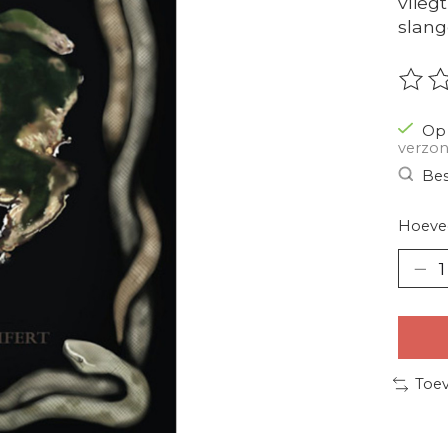
vlieg
slan
De be
Op 
verzon
Bes
Hoevee
Toev