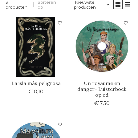
3
Sorteren
Nieuwste
producten
op
producten
La isla más peligrosa
Un royaume en
danger- Luisterboek
€10,10
op cd
€17,50