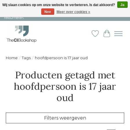
Wij slaan cookies op om onze website te verbeteren. Is dat akkoord?
Ja
Nee
Meer over cookies »
Snelle levering en persoonlijke service ︱ Niet goed? Geld terug! ︱ Gratis
retourneren.
Verlanglijst
Winkelw
Home
/
Tags
/
hoofdpersoon is 17 jaar oud
Producten getagd met
hoofdpersoon is 17 jaar
oud
Filters weergeven