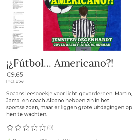
¡¿Fútbol... Americano?!
€9,65
Incl. btw
Spaans leesboekje voor licht-gevorderden. Martin,
Jamal en coach Albano hebben zin in het
sportseizoen, maar er liggen grote uitdagingen op
hen te wachten.
(0)
De beoordeling van dit product is
0
van de 5