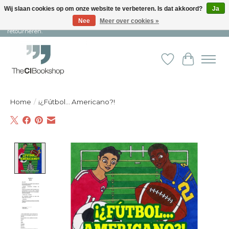
Wij slaan cookies op om onze website te verbeteren. Is dat akkoord?
Ja
Nee
Meer over cookies »
Snelle levering en persoonlijke service ︱ Niet goed? Geld terug! ︱ Gratis
retourneren.
Verlanglijst
Winkelw
Home
/
¡¿Fútbol... Americano?!
Product image slideshow Items