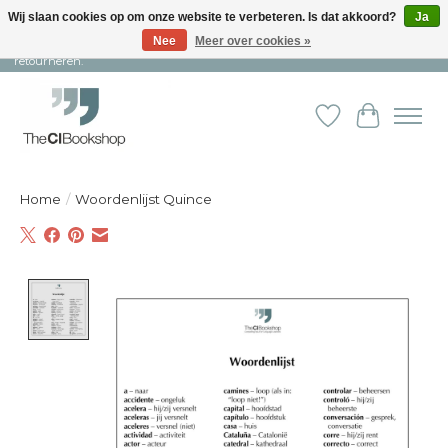
Wij slaan cookies op om onze website te verbeteren. Is dat akkoord?
Ja
Nee
Meer over cookies »
Snelle levering en persoonlijke service ︱ Niet goed? Geld terug! ︱ Gratis
retourneren.
Verlanglijst
Winkelw
Home
/
Woordenlijst Quince
Product image slideshow Items