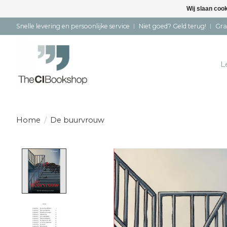
Wij slaan coo
Snelle levering en persoonlijke service ︱ Niet goed? Geld terug! ︱ Gra
L
Home
/
De buurvrouw
Product image slideshow Items