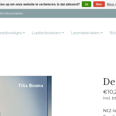
kies op om onze website te verbeteren. Is dat akkoord?
Ja
Nee
Meer 
tis retourneren.
eesboekjes
Luisterboeken
Lesmaterialen
Bl
De
€10,
Incl. b
Nt2-l