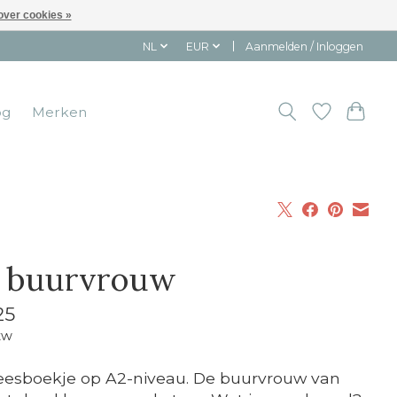
over cookies »
NL
EUR
Aanmelden / Inloggen
og
Merken
 buurvrouw
25
tw
eesboekje op A2-niveau. De buurvrouw van