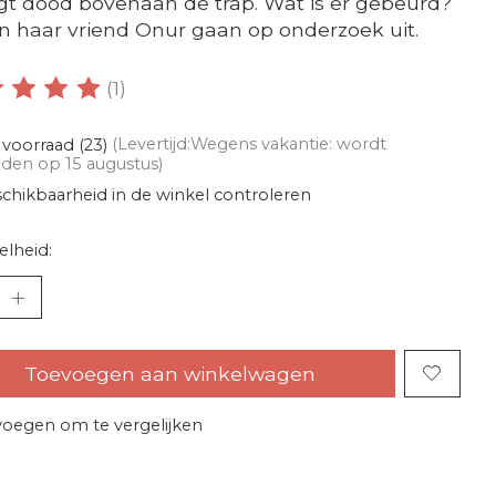
igt dood bovenaan de trap. Wat is er gebeurd?
n haar vriend Onur gaan op onderzoek uit.
(1)
oordeling van dit product is
5
van de 5
voorraad (23)
(Levertijd:Wegens vakantie: wordt
den op 15 augustus)
chikbaarheid in de winkel controleren
lheid:
Toevoegen aan winkelwagen
oegen om te vergelijken