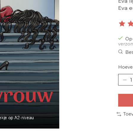
Eva l
Eva e
De be
Op 
verzon
Bes
Hoevee
Toev