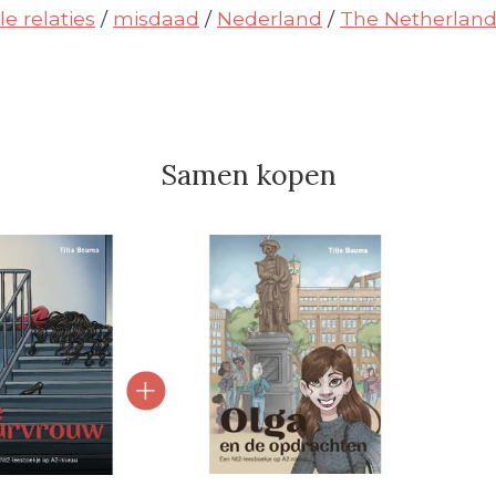
le relaties
/
misdaad
/
Nederland
/
The Netherland
Samen kopen
l van gebundelde producten