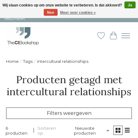
Wij slaan cookies op om onze website te verbeteren. Is dat akkoord?
Ja
Nee
Meer over cookies »
Snelle levering en persoonlijke service ︱ Niet goed? Geld terug! ︱ Gratis
retourneren.
Verlanglijst
Winkelw
Home
/
Tags
/
intercultural relationships
Producten getagd met
intercultural relationships
Filters weergeven
6
Sorteren
Nieuwste
producten
op
producten