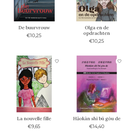
De buurvrouw
Olga en de
opdrachten
€10,25
€10,25
La nouvelle fille
Hăokàn shì bú gòu de
€9,65
€14,40