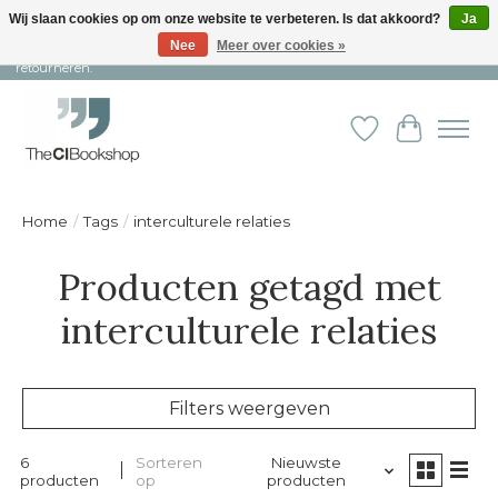
Wij slaan cookies op om onze website te verbeteren. Is dat akkoord?
Ja
Nee
Meer over cookies »
Snelle levering en persoonlijke service ︱ Niet goed? Geld terug! ︱ Gratis
retourneren.
Verlanglijst
Winkelw
Home
/
Tags
/
interculturele relaties
Producten getagd met
interculturele relaties
Filters weergeven
6
Sorteren
Nieuwste
producten
op
producten