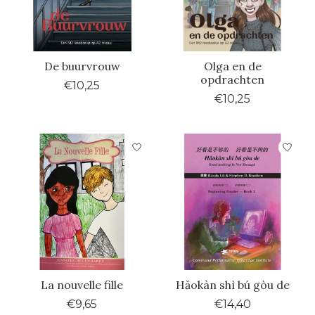
De buurvrouw
Olga en de
opdrachten
€10,25
€10,25
La nouvelle fille
Hăokàn shì bú gòu de
€9,65
€14,40