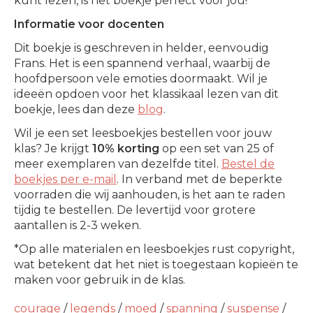
kunt lezen, is het boekje perfect voor jou!
Informatie voor docenten
Dit boekje is geschreven in helder, eenvoudig
Frans. Het is een spannend verhaal, waarbij de
hoofdpersoon vele emoties doormaakt. Wil je
ideeën opdoen voor het klassikaal lezen van dit
boekje, lees dan deze
blog
.
Wil je een set leesboekjes bestellen voor jouw
klas? Je krijgt
10% korting
op een set van 25 of
meer exemplaren van dezelfde titel.
Bestel de
boekjes per e-mail
. In verband met de beperkte
voorraden die wij aanhouden, is het aan te raden
tijdig te bestellen. De levertijd voor grotere
aantallen is 2-3 weken.
*Op alle materialen en leesboekjes rust copyright,
wat betekent dat het niet is toegestaan kopieën te
maken voor gebruik in de klas.
courage
/
legends
/
moed
/
spanning
/
suspense
/