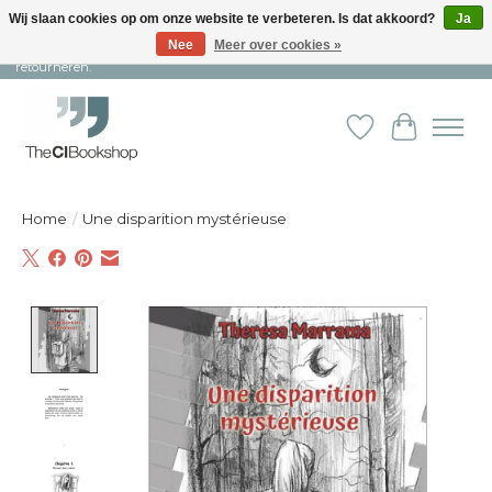
Wij slaan cookies op om onze website te verbeteren. Is dat akkoord?
Ja
Nee
Meer over cookies »
Snelle levering en persoonlijke service ︱ Niet goed? Geld terug! ︱ Gratis
retourneren.
Verlanglijst
Winkelw
Home
/
Une disparition mystérieuse
Product image slideshow Items