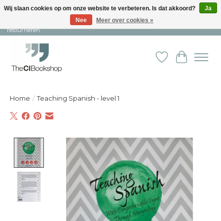
Wij slaan cookies op om onze website te verbeteren. Is dat akkoord?
Ja
Nee
Meer over cookies »
Snelle levering en persoonlijke service ︱ Niet goed? Geld terug! ︱ Gratis
retourneren.
Verlanglijst
Winkelw
Home
/
Teaching Spanish - level 1
Product image slideshow Items