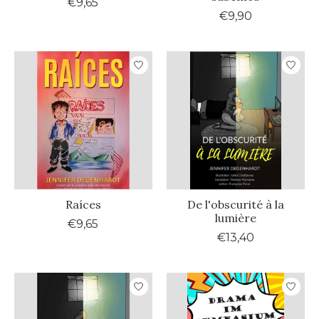
€9,65
€9,90
Raíces
De l'obscurité à la
lumière
€9,65
€13,40