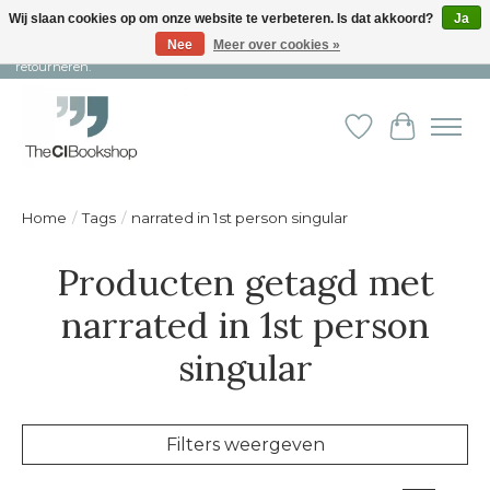
Wij slaan cookies op om onze website te verbeteren. Is dat akkoord?
Ja
Nee
Meer over cookies »
Snelle levering en persoonlijke service ︱ Niet goed? Geld terug! ︱ Gratis
retourneren.
Verlanglijst
Winkelw
Home
/
Tags
/
narrated in 1st person singular
Producten getagd met
narrated in 1st person
singular
Filters weergeven