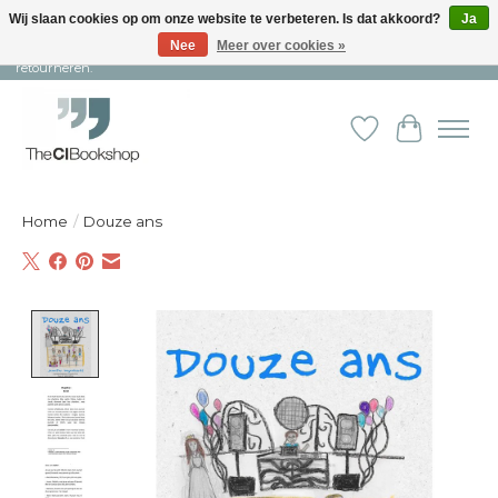
Wij slaan cookies op om onze website te verbeteren. Is dat akkoord?
Ja
Nee
Meer over cookies »
Snelle levering en persoonlijke service ︱ Niet goed? Geld terug! ︱ Gratis
retourneren.
Verlanglijst
Winkelw
Home
/
Douze ans
Product image slideshow Items