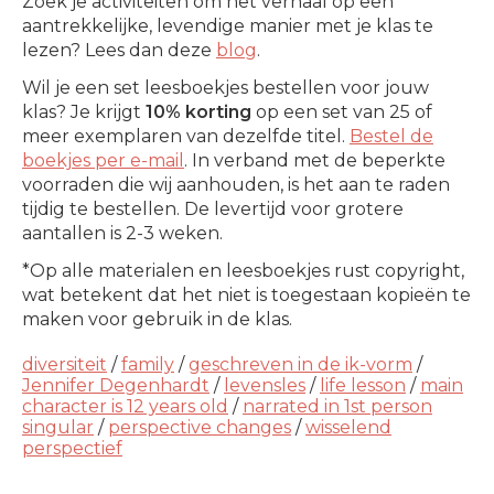
Zoek je activiteiten om het verhaal op een
aantrekkelijke, levendige manier met je klas te
lezen? Lees dan deze
blog
.
Wil je een set leesboekjes bestellen voor jouw
klas? Je krijgt
10% korting
op een set van 25 of
meer exemplaren van dezelfde titel.
Bestel de
boekjes per e-mail
. In verband met de beperkte
voorraden die wij aanhouden, is het aan te raden
tijdig te bestellen. De levertijd voor grotere
aantallen is 2-3 weken.
*Op alle materialen en leesboekjes rust copyright,
wat betekent dat het niet is toegestaan kopieën te
maken voor gebruik in de klas.
diversiteit
/
family
/
geschreven in de ik-vorm
/
Jennifer Degenhardt
/
levensles
/
life lesson
/
main
character is 12 years old
/
narrated in 1st person
singular
/
perspective changes
/
wisselend
perspectief