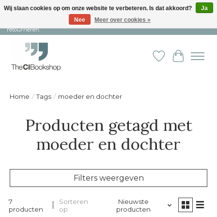
Wij slaan cookies op om onze website te verbeteren. Is dat akkoord?
Ja
Nee
Meer over cookies »
Snelle levering en persoonlijke service ︱ Niet goed? Geld terug! ︱ Gratis
retourneren.
Verlanglijst
Winkelw
Home
/
Tags
/
moeder en dochter
Producten getagd met
moeder en dochter
Filters weergeven
7
Sorteren
Nieuwste
producten
op
producten