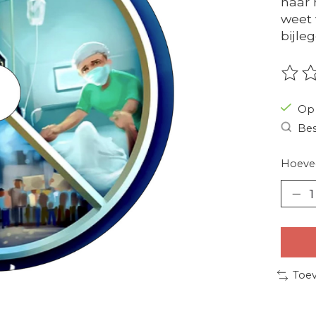
haar 
weet 
bijle
De be
Op 
Bes
Hoevee
Toev