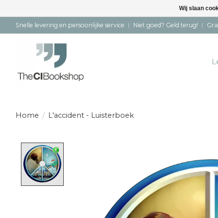
Wij slaan coo
Snelle levering en persoonlijke service ︱ Niet goed? Geld terug! ︱ Gra
L
Home
/
L'accident - Luisterboek
Product image slideshow Items