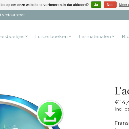
kies op om onze website te verbeteren. Is dat akkoord?
Ja
Nee
Meer 
tis retourneren.
eesboekjes
Luisterboeken
Lesmaterialen
Bl
L'
€14,
Incl. b
Frans