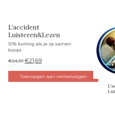
L'accident
Carrouse
Luisteren&Lezen
10% korting als je ze samen
koopt
€21,69
€24,10
Toevoegen aan winkelwagen
L'a
Lui