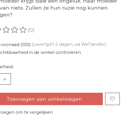
moeder krijgt Baie een ongeluk. Haar moeder
van niets. Zullen ze hun ruzie nog kunnen
ggen?
(0)
oordeling van dit product is
0
van de 5
voorraad (100)
(Levertijd:1-2 dagen, via WeTransfer)
chikbaarheid in de winkel controleren
lheid:
Toevoegen aan winkelwagen
oegen om te vergelijken