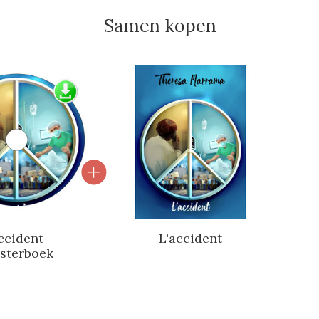
Samen kopen
l van gebundelde producten
ccident -
L'accident
sterboek