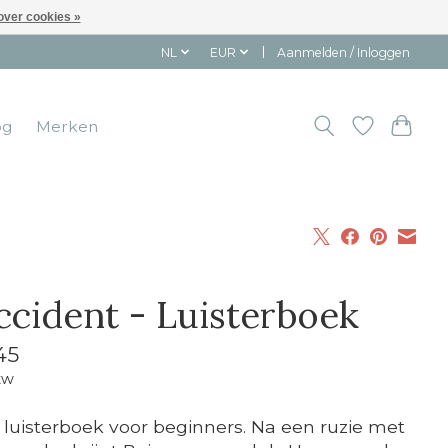
over cookies »
NL
EUR
Aanmelden / Inloggen
og
Merken
accident - Luisterboek
45
tw
 luisterboek voor beginners. Na een ruzie met