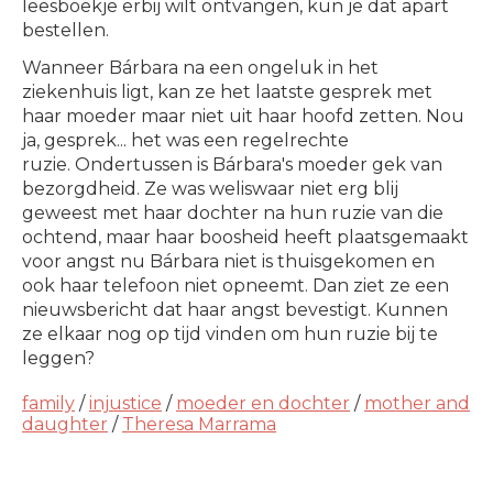
leesboekje erbij wilt ontvangen, kun je dat apart
bestellen.
Wanneer Bárbara na een ongeluk in het
ziekenhuis ligt, kan ze het laatste gesprek met
haar moeder maar niet uit haar hoofd zetten. Nou
ja, gesprek... het was een regelrechte
ruzie.
Ondertussen is Bárbara's moeder gek van
bezorgdheid. Ze was weliswaar niet erg blij
geweest met haar dochter na hun ruzie van die
ochtend, maar haar boosheid heeft plaatsgemaakt
voor angst nu Bárbara niet is thuisgekomen en
ook haar telefoon niet opneemt. Dan ziet ze een
nieuwsbericht dat haar angst bevestigt. Kunnen
ze elkaar nog op tijd vinden om hun ruzie bij te
leggen?
family
/
injustice
/
moeder en dochter
/
mother and
daughter
/
Theresa Marrama