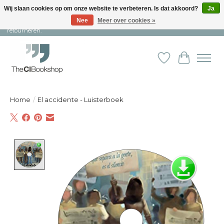
Wij slaan cookies op om onze website te verbeteren. Is dat akkoord?
Ja
Nee
Meer over cookies »
Snelle levering en persoonlijke service ︱ Niet goed? Geld terug! ︱ Gratis
retourneren.
Verlanglijst
Winkelw
Home
/
El accidente - Luisterboek
Product image slideshow Items