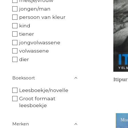
meisje/vrouw
jongen/man
persoon van kleur
kind
tiener
jongvolwassene
volwassene
dier
Boeksoort
Itipu
Leesboekje/novelle
Groot formaat
leesboekje
Merken