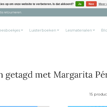
kies op om onze website te verbeteren. Is dat akkoord?
Ja
Nee
Meer 
tis retourneren.
eesboekjes
Luisterboeken
Lesmaterialen
Bl
 getagd met Margarita Pé
15 produc