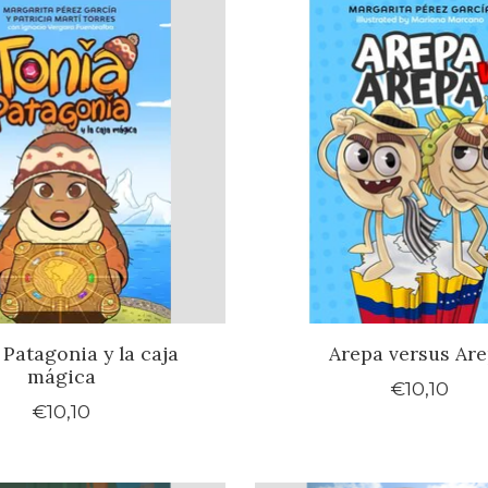
 Patagonia y la caja
Arepa versus Ar
mágica
€10,10
€10,10