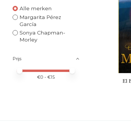
Alle merken
Margarita Pérez
García
Sonya Chapman-
Morley
Prijs
Minimale prijswaarde
Price maximum value
€
0
- €
15
El 