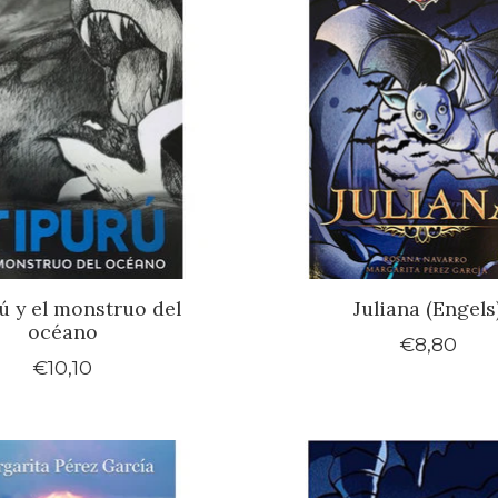
rú y el monstruo del
Juliana (Engels
océano
€8,80
€10,10