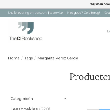
Wij slaan coo
Snelle levering en persoonlijke service ︱ Niet goed? Geld terug! ︱ Gra
L
Home
/
Tags
/
Margarita Pérez García
Producten
Categorieën
Leesboekjes
(620)