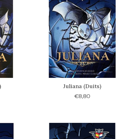
)
Juliana (Duits)
€8,80