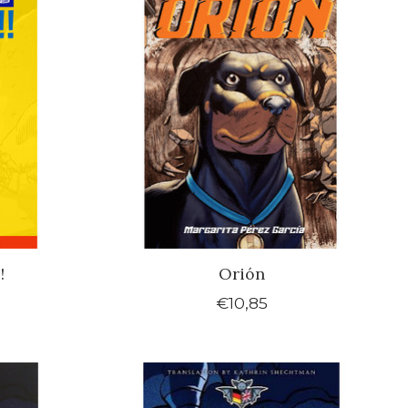
!
Orión
€10,85