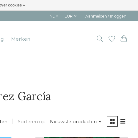
over cookies »
NL
EUR
Aanmelden / Inloggen
og
Merken
rez García
ten
Sorteren op
Nieuwste producten