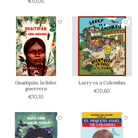
€10,05
Guaitipán, la líder
Larry va a Colombia
guerrera
€10,60
€10,10