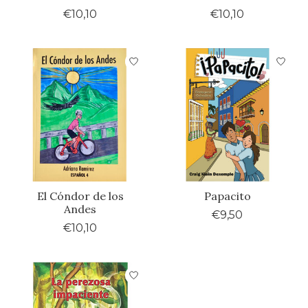
€10,10
€10,10
El Cóndor de los
Papacito
Andes
€9,50
€10,10