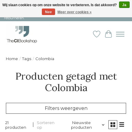
Wij slaan cookies op om onze website te verbeteren. Is dat akkoord?
Ja
Nee
Meer over cookies »
Snelle levering en persoonlijke service ︱ Niet goed? Geld terug! ︱ Gratis
retourneren.
Verlanglijst
Winkelw
Home
/
Tags
/
Colombia
Producten getagd met
Colombia
Filters weergeven
21
Sorteren
Nieuwste
producten
op
producten