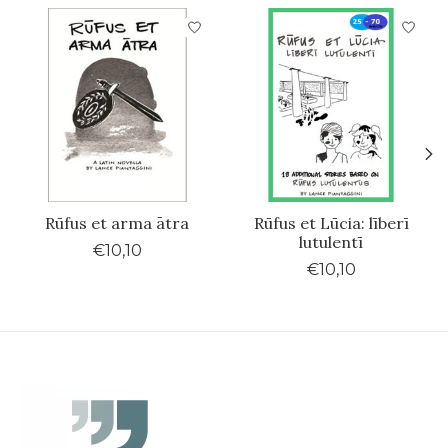
Items van productcarrousel
Rūfus et arma ātra
Rūfus et Lūcia: līberī
lutulentī
€10,10
€10,10