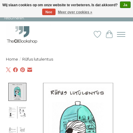
Wij slaan cookies op om onze website te verbeteren. Is dat akkoord?
Ja
Nee
Meer over cookies »
Snelle levering en persoonlijke service ︱ Niet goed? Geld terug! ︱ Gratis
retourneren.
Verlanglijst
Winkelw
Home
/
Rūfus lutulentus
Product image slideshow Items