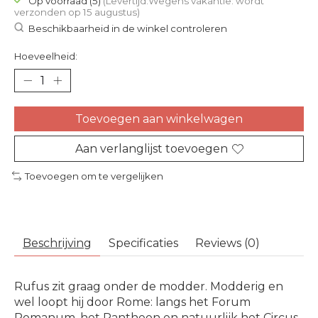
Op voorraad (5)
(Levertijd:Wegens vakantie: wordt
verzonden op 15 augustus)
Beschikbaarheid in de winkel controleren
Hoeveelheid:
Toevoegen aan winkelwagen
Aan verlanglijst toevoegen
Toevoegen om te vergelijken
Beschrijving
Specificaties
Reviews (0)
Rufus zit graag onder de modder. Modderig en
wel loopt hij door Rome: langs het Forum
Romanum, het Pantheon en natuurlijk het Circus