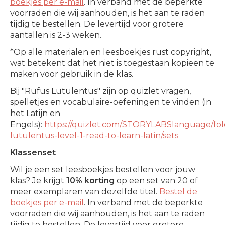
boekjes per e-mail
. In verband met de beperkte
voorraden die wij aanhouden, is het aan te raden
tijdig te bestellen. De levertijd voor grotere
aantallen is 2-3 weken.
*Op alle materialen en leesboekjes rust copyright,
wat betekent dat het niet is toegestaan kopieën te
maken voor gebruik in de klas.
Bij "Rufus Lutulentus" zijn op quizlet vragen,
spelletjes en vocabulaire-oefeningen te vinden (in
het Latijn en
Engels):
https://quizlet.com/STORYLABSlanguage/fol
lutulentus-level-1-read-to-learn-latin/sets
Klassenset
Wil je een set leesboekjes bestellen voor jouw
klas? Je krijgt
10% korting
op een set van 20 of
meer exemplaren van dezelfde titel.
Bestel de
boekjes per e-mail
. In verband met de beperkte
voorraden die wij aanhouden, is het aan te raden
tijdig te bestellen. De levertijd voor grotere