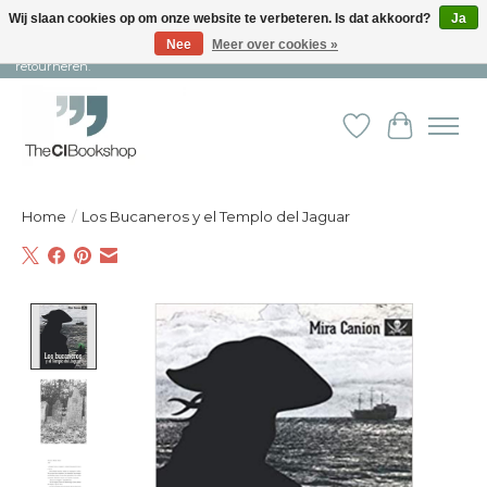
Wij slaan cookies op om onze website te verbeteren. Is dat akkoord?
Ja
Nee
Meer over cookies »
Snelle levering en persoonlijke service ︱ Niet goed? Geld terug! ︱ Gratis
retourneren.
Verlanglijst
Winkelw
Home
/
Los Bucaneros y el Templo del Jaguar
Product image slideshow Items