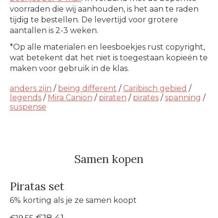
voorraden die wij aanhouden, is het aan te raden
tijdig te bestellen. De levertijd voor grotere
aantallen is 2-3 weken.
*Op alle materialen en leesboekjes rust copyright,
wat betekent dat het niet is toegestaan kopieën te
maken voor gebruik in de klas.
anders zijn
/
being different
/
Caribisch gebied
/
legends
/
Mira Canion
/
piraten
/
pirates
/
spanning
/
suspense
Samen kopen
Piratas set
6% korting als je ze samen koopt
€18,41