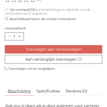
De beoordeling van dit product is
0
van de 5
Op voorraad (16)
(Levertijd:Wegens vakantie: wordt
verzonden op 15 augustus)
Beschikbaarheid in de winkel controleren
Hoeveelheid:
Toevoegen aan winkelwagen
Aan verlanglijst toevoegen
Toevoegen om te vergelijken
Beschrijving
Specificaties
Reviews (0)
Wat zou jij doen als je door iedereen voor vampier