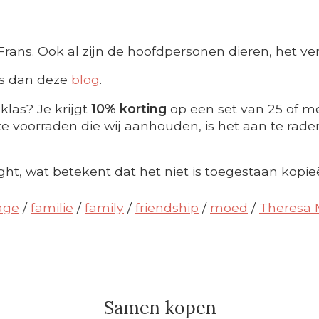
Frans. Ook al zijn de hoofdpersonen dieren, het ve
ees dan deze
blog
.
klas? Je krijgt
10% korting
op een set van 25 of me
 voorraden die wij aanhouden, is het aan te raden t
ght, wat betekent dat het niet is toegestaan kopie
age
/
familie
/
family
/
friendship
/
moed
/
Theresa
Samen kopen