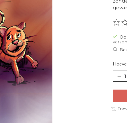
zonde
gevar
De be
Op 
verzon
Bes
Hoevee
Toev