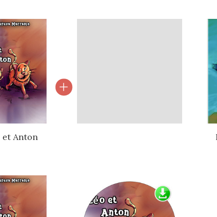
l van gebundelde producten
 et Anton
l van gebundelde producten