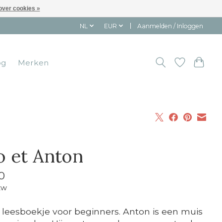
over cookies »
NL
EUR
Aanmelden / Inloggen
og
Merken
o et Anton
0
tw
 leesboekje voor beginners. Anton is een muis