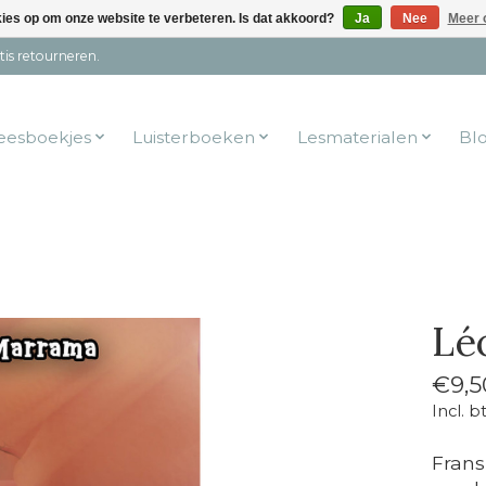
kies op om onze website te verbeteren. Is dat akkoord?
Ja
Nee
Meer 
tis retourneren.
eesboekjes
Luisterboeken
Lesmaterialen
Bl
Lé
€9,5
Incl. b
Frans