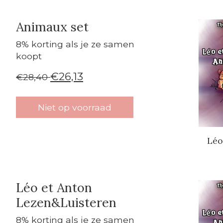
Animaux set
Carrouse
8% korting als je ze samen
koopt
€26,13
€28,40
Niet op voorraad
Léo
Léo et Anton
Carrouse
Lezen&Luisteren
8% korting als je ze samen