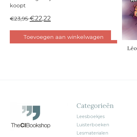
koopt
€22,22
€23,95
Toevoegen aan winkelwagen
Léo
Categorieën
Leesboekjes
Luisterboeken
Lesmaterialen