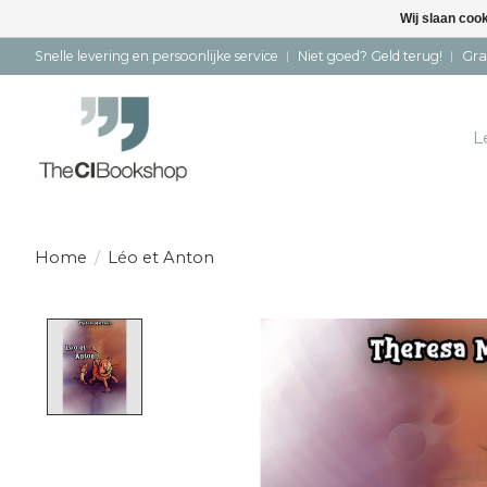
Wij slaan coo
Snelle levering en persoonlijke service ︱ Niet goed? Geld terug! ︱ Gra
L
Home
/
Léo et Anton
Product image slideshow Items