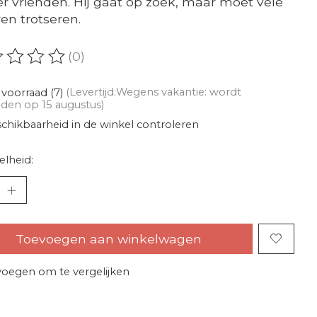
r vrienden. Hij gaat op zoek, maar moet vele
en trotseren.
(0)
oordeling van dit product is
0
van de 5
voorraad (7)
(Levertijd:Wegens vakantie: wordt
den op 15 augustus)
chikbaarheid in de winkel controleren
lheid:
Toevoegen aan winkelwagen
oegen om te vergelijken