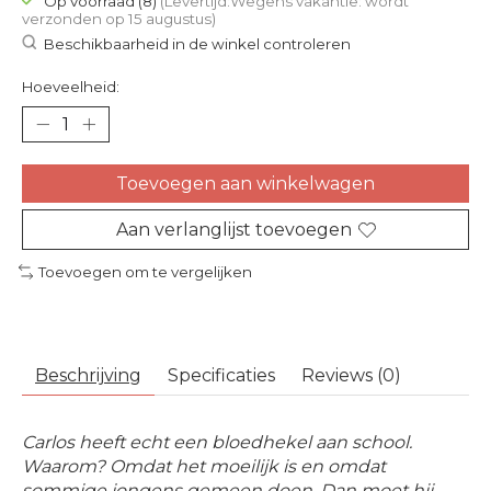
Op voorraad (8)
(Levertijd:Wegens vakantie: wordt
verzonden op 15 augustus)
Beschikbaarheid in de winkel controleren
Hoeveelheid:
Toevoegen aan winkelwagen
Aan verlanglijst toevoegen
Toevoegen om te vergelijken
Beschrijving
Specificaties
Reviews (0)
Carlos heeft echt een bloedhekel aan school.
Waarom? Omdat het moeilijk is en omdat
sommige jongens gemeen doen. Dan moet hij