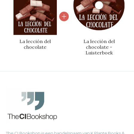
La lección del
La lección del
chocolate
chocolate -
Luisterboek
The CI Bookshop is een handelsnaam van K Plante Books &