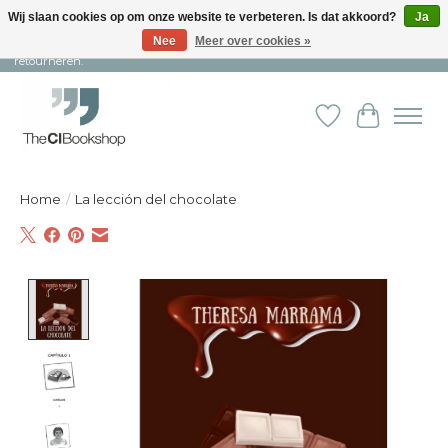
Wij slaan cookies op om onze website te verbeteren. Is dat akkoord?
Ja
Nee
Meer over cookies »
Snelle levering en persoonlijke service ︱ Niet goed? Geld terug! ︱ Gratis
retourneren.
Verlanglijst
Winkelw
Home
/
La lección del chocolate
Product image slideshow Items