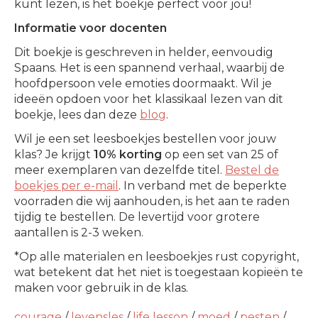
kunt lezen, is het boekje perfect voor jou!
Informatie voor docenten
Dit boekje is geschreven in helder, eenvoudig
Spaans. Het is een spannend verhaal, waarbij de
hoofdpersoon vele emoties doormaakt. Wil je
ideeën opdoen voor het klassikaal lezen van dit
boekje, lees dan deze
blog
.
Wil je een set leesboekjes bestellen voor jouw
klas? Je krijgt
10% korting
op een set van 25 of
meer exemplaren van dezelfde titel.
Bestel de
boekjes per e-mail
. In verband met de beperkte
voorraden die wij aanhouden, is het aan te raden
tijdig te bestellen. De levertijd voor grotere
aantallen is 2-3 weken.
*Op alle materialen en leesboekjes rust copyright,
wat betekent dat het niet is toegestaan kopieën te
maken voor gebruik in de klas.
courage
/
levensles
/
life lesson
/
moed
/
pesten
/