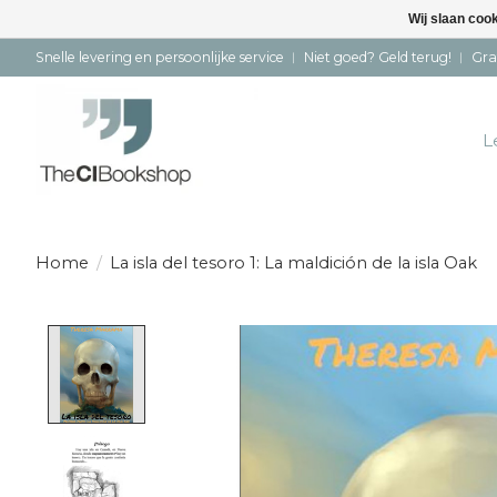
Wij slaan coo
Snelle levering en persoonlijke service ︱ Niet goed? Geld terug! ︱ Gra
L
Home
/
La isla del tesoro 1: La maldición de la isla Oak
Product image slideshow Items