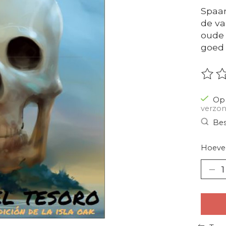
Spaan
de va
oude 
goed 
De be
Op 
verzon
Bes
Hoevee