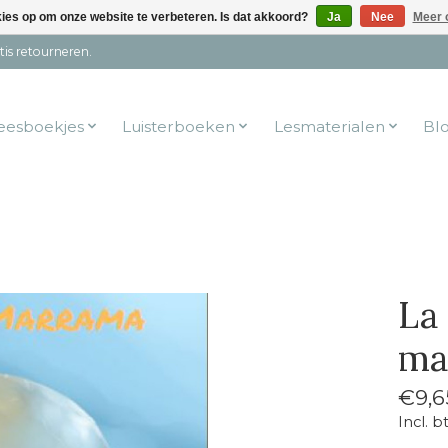
kies op om onze website te verbeteren. Is dat akkoord?
Ja
Nee
Meer 
tis retourneren.
eesboekjes
Luisterboeken
Lesmaterialen
Bl
La 
mal
€9,6
Incl. b