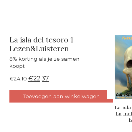
La isla del tesoro 1
Carrouse
Lezen&Luisteren
8% korting als je ze samen
koopt
€22,37
€24,10
Toevoegen aan winkelwagen
La isla
La mal
i