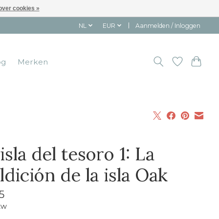
over cookies »
NL
EUR
Aanmelden / Inloggen
og
Merken
isla del tesoro 1: La
dición de la isla Oak
5
tw