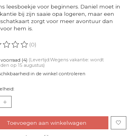
s leesboekje voor beginners. Daniel moet in
kantie bij zijn saaie opa logeren, maar een
schatkaart zorgt voor meer avontuur dan
voor hem is.
(0)
oordeling van dit product is
0
van de 5
voorraad (4)
(Levertijd:Wegens vakantie: wordt
den op 15 augustus)
chikbaarheid in de winkel controleren
lheid:
Toevoegen aan winkelwagen