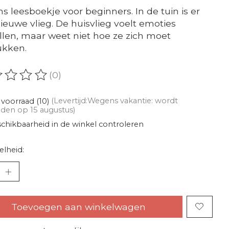
s leesboekje voor beginners. In de tuin is er
ieuwe vlieg. De huisvlieg voelt emoties
len, maar weet niet hoe ze zich moet
ukken.
(0)
oordeling van dit product is
0
van de 5
voorraad (10)
(Levertijd:Wegens vakantie: wordt
den op 15 augustus)
chikbaarheid in de winkel controleren
lheid:
Toevoegen aan winkelwagen