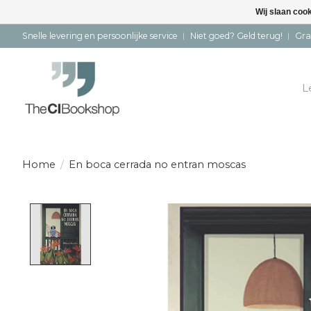
Wij slaan coo
Snelle levering en persoonlijke service ︱ Niet goed? Geld terug! ︱ Gra
L
Home
/
En boca cerrada no entran moscas
Product image slideshow Items