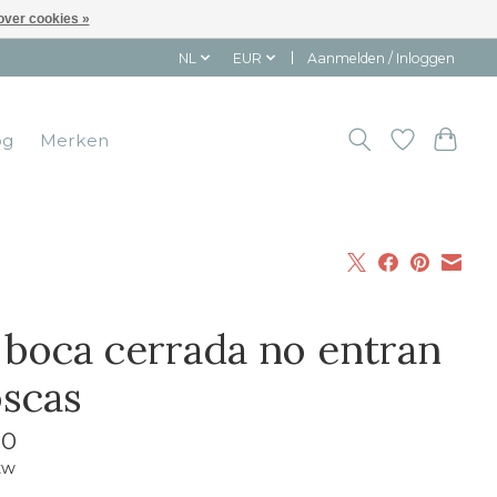
over cookies »
NL
EUR
Aanmelden / Inloggen
og
Merken
 boca cerrada no entran
scas
10
tw