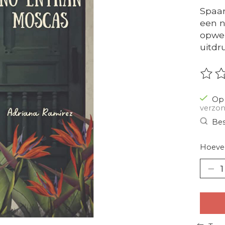
Spaan
een n
opwel
uitdr
De be
Op 
verzon
Bes
Hoevee