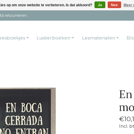
kies op om onze website te verbeteren. Is dat akkoord?
Ja
Nee
Meer 
tis retourneren.
eesboekjes
Luisterboeken
Lesmaterialen
Bl
En
mo
€10,
Incl. b