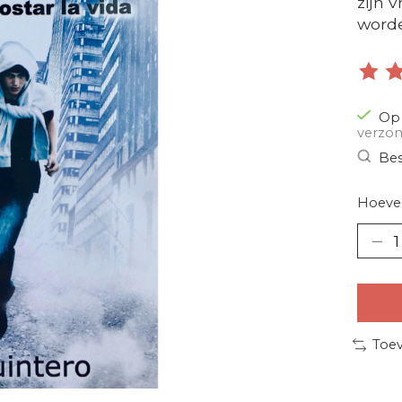
zijn 
worde
De be
Op 
verzon
Bes
Hoevee
Toev