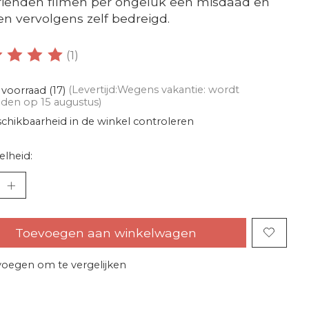
vrienden filmen per ongeluk een misdaad en
n vervolgens zelf bedreigd.
(1)
oordeling van dit product is
5
van de 5
voorraad (17)
(Levertijd:Wegens vakantie: wordt
den op 15 augustus)
chikbaarheid in de winkel controleren
lheid:
Toevoegen aan winkelwagen
oegen om te vergelijken