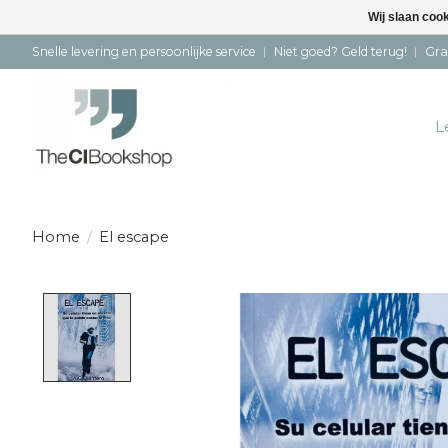
Wij slaan coo
Snelle levering en persoonlijke service ︱ Niet goed? Geld terug! ︱ Gra
L
Home
/
El escape
Product image slideshow Items