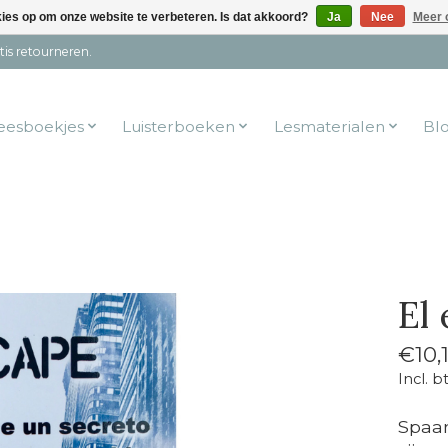
kies op om onze website te verbeteren. Is dat akkoord?
Ja
Nee
Meer 
tis retourneren.
eesboekjes
Luisterboeken
Lesmaterialen
Bl
El
€10,
Incl. b
Spaan