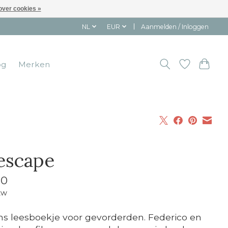
over cookies »
NL
EUR
Aanmelden / Inloggen
og
Merken
 escape
10
tw
s leesboekje voor gevorderden. Federico en