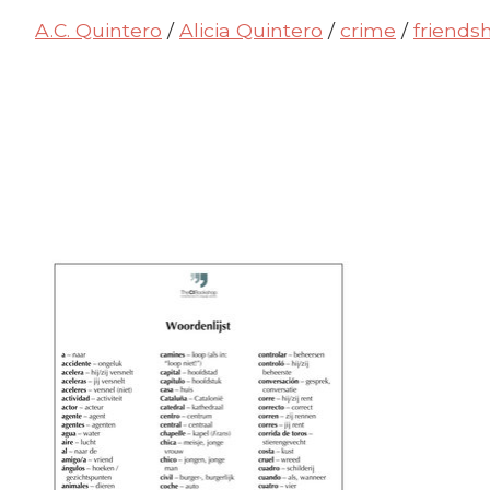
A.C. Quintero
/
Alicia Quintero
/
crime
/
friends
Items van productcarrousel