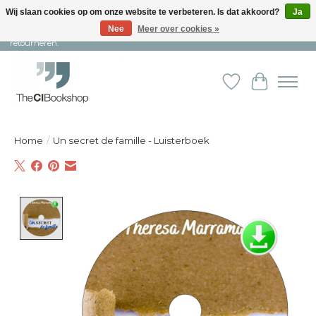
Wij slaan cookies op om onze website te verbeteren. Is dat akkoord?
Ja
Nee
Meer over cookies »
Snelle levering en persoonlijke service ︱ Niet goed? Geld terug! ︱ Gratis
retourneren.
Verlanglijst
Winkelw
Home
/
Un secret de famille - Luisterboek
Product image slideshow Items