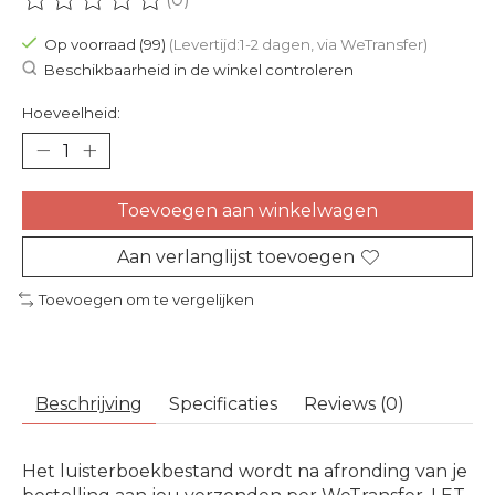
De beoordeling van dit product is
0
van de 5
Op voorraad (99)
(Levertijd:1-2 dagen, via WeTransfer)
Beschikbaarheid in de winkel controleren
Hoeveelheid:
Toevoegen aan winkelwagen
Aan verlanglijst toevoegen
Toevoegen om te vergelijken
Beschrijving
Specificaties
Reviews (0)
Het luisterboekbestand wordt na afronding van je