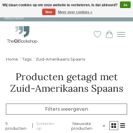
Wij slaan cookies op om onze website te verbeteren. Is dat akkoord?
Ja
Nee
Meer over cookies »
Snelle levering en persoonlijke service ︱ Niet goed? Geld terug! ︱ Gratis
retourneren.
Verlanglijst
Winkelw
Home
/
Tags
/
Zuid-Amerikaans Spaans
Producten getagd met
Zuid-Amerikaans Spaans
Filters weergeven
5
Sorteren
Nieuwste
producten
op
producten