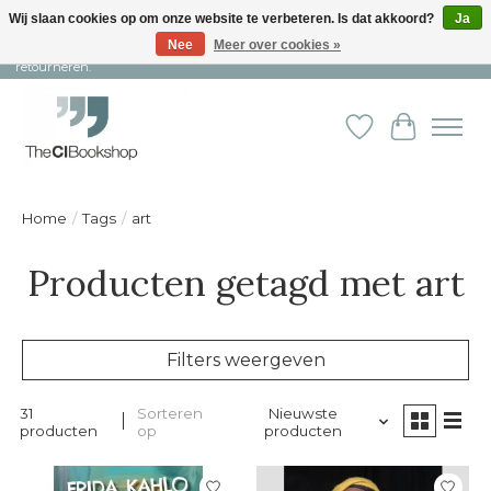
Wij slaan cookies op om onze website te verbeteren. Is dat akkoord?
Ja
Nee
Meer over cookies »
Snelle levering en persoonlijke service ︱ Niet goed? Geld terug! ︱ Gratis
retourneren.
Verlanglijst
Winkelw
Home
/
Tags
/
art
Producten getagd met art
Filters weergeven
31
Sorteren
Nieuwste
producten
op
producten