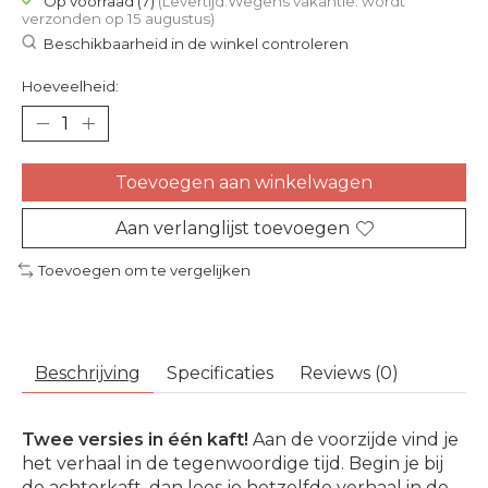
Op voorraad (7)
(Levertijd:Wegens vakantie: wordt
verzonden op 15 augustus)
Beschikbaarheid in de winkel controleren
Hoeveelheid:
Toevoegen aan winkelwagen
Aan verlanglijst toevoegen
Toevoegen om te vergelijken
Beschrijving
Specificaties
Reviews (0)
Twee versies in één kaft!
Aan de voorzijde vind je
het verhaal in de tegenwoordige tijd. Begin je bij
de achterkaft, dan lees je hetzelfde verhaal in de