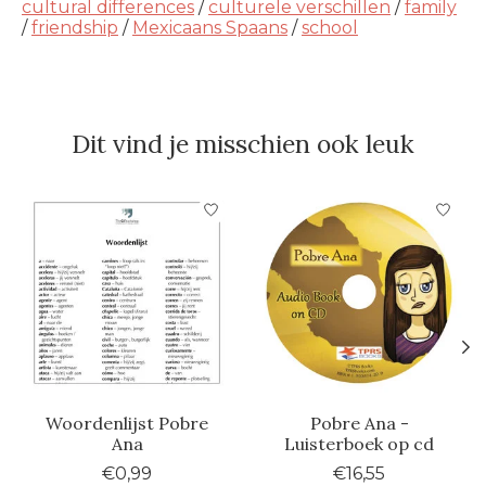
cultural differences
/
culturele verschillen
/
family
/
friendship
/
Mexicaans Spaans
/
school
Dit vind je misschien ook leuk
Items van productcarrousel
Woordenlijst Pobre
Pobre Ana -
Ana
Luisterboek op cd
€0,99
€16,55