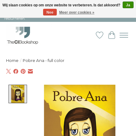
Wij slaan cookies op om onze website te verbeteren. Is dat akkoord?
Ja
Nee
Meer over cookies »
Snelle levering en persoonlijke service ︱ Niet goed? Geld terug! ︱ Gratis
retourneren.
Verlanglijst
Winkelw
Home
/
Pobre Ana - full color
Product image slideshow Items