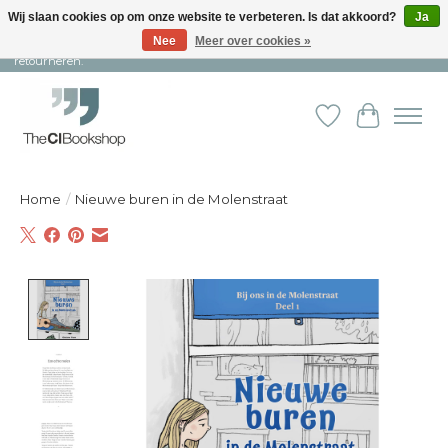
Wij slaan cookies op om onze website te verbeteren. Is dat akkoord?
Ja
Nee
Meer over cookies »
Snelle levering en persoonlijke service ︱ Niet goed? Geld terug! ︱ Gratis
retourneren.
Verlanglijst
Winkelw
Home
/
Nieuwe buren in de Molenstraat
Product image slideshow Items