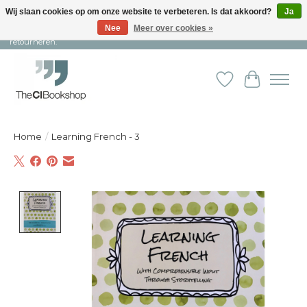
Wij slaan cookies op om onze website te verbeteren. Is dat akkoord?
Ja
Nee
Meer over cookies »
Snelle levering en persoonlijke service ︱ Niet goed? Geld terug! ︱ Gratis
retourneren.
Verlanglijst
Winkelw
Home
/
Learning French - 3
Product image slideshow Items