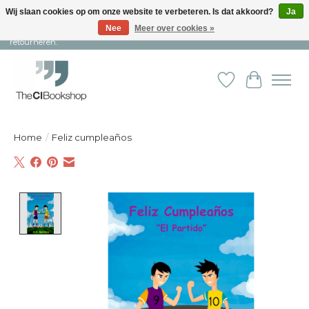
Wij slaan cookies op om onze website te verbeteren. Is dat akkoord?
Ja
Nee
Meer over cookies »
Snelle levering en persoonlijke service ︱ Niet goed? Geld terug! ︱ Gratis
retourneren.
Verlanglijst
Winkelw
Home
/
Feliz cumpleaños
Product image slideshow Items