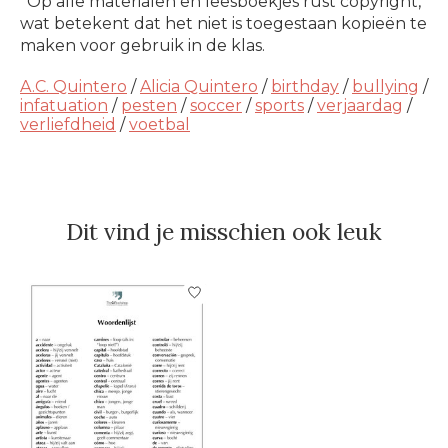
*Op alle materialen en leesboekjes rust copyright,
wat betekent dat het niet is toegestaan kopieën te
maken voor gebruik in de klas.
A.C. Quintero
/
Alicia Quintero
/
birthday
/
bullying
/
infatuation
/
pesten
/
soccer
/
sports
/
verjaardag
/
verliefdheid
/
voetbal
Dit vind je misschien ook leuk
Items van productcarrousel