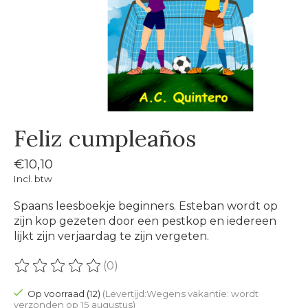
Feliz cumpleaños
€10,10
Incl. btw
Spaans leesboekje beginners. Esteban wordt op
zijn kop gezeten door een pestkop en iedereen
lijkt zijn verjaardag te zijn vergeten.
(0)
De beoordeling van dit product is
0
van de 5
Op voorraad (12)
(Levertijd:Wegens vakantie: wordt
verzonden op 15 augustus)