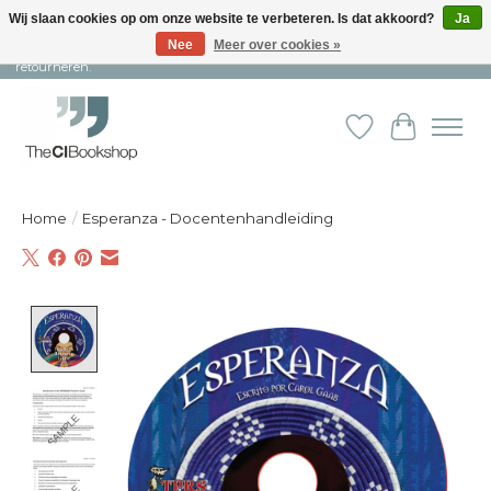
Wij slaan cookies op om onze website te verbeteren. Is dat akkoord?
Ja
Nee
Meer over cookies »
Snelle levering en persoonlijke service ︱ Niet goed? Geld terug! ︱ Gratis
retourneren.
Verlanglijst
Winkelw
Home
/
Esperanza - Docentenhandleiding
Product image slideshow Items