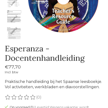
Esperanza -
Docentenhandleiding
€77,70
Incl. btw
Praktische handleiding bij het Spaanse leesboekje.
Vol activiteiten, werkbladen en diavoorstellingen.
(0)
De beoordeling van dit product is
0
van de 5
Op voorraad (1)
(Levertijd:Wegens vakantie: wordt