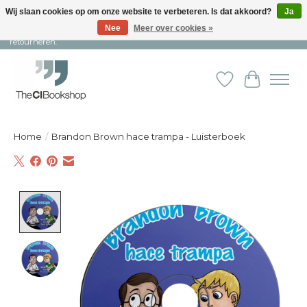
Wij slaan cookies op om onze website te verbeteren. Is dat akkoord?
Ja
Nee
Meer over cookies »
Snelle levering en persoonlijke service ︱ Niet goed? Geld terug! ︱ Gratis
retourneren.
Verlanglijst
Winkelw
Home
/
Brandon Brown hace trampa - Luisterboek
Product image slideshow Items