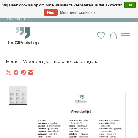
Wij slaan cookies op om onze website te verbeteren. Is dat akkoord?
Ja
Nee
Meer over cookies »
Snelle levering en persoonlijke service ︱ Niet goed? Geld terug! ︱ Gratis
retourneren.
Verlanglijst
Winkelw
Home
/
Woordenlijst Las apariencias engañan
Product image slideshow Items