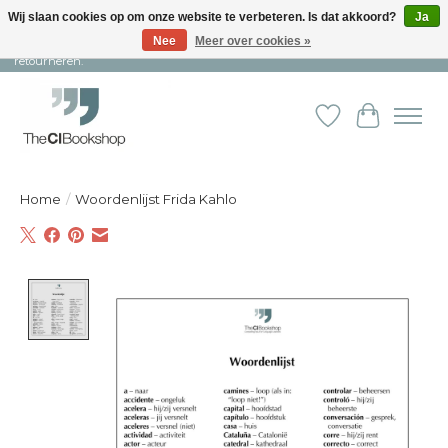
Wij slaan cookies op om onze website te verbeteren. Is dat akkoord?
Ja
Nee
Meer over cookies »
Snelle levering en persoonlijke service ︱ Niet goed? Geld terug! ︱ Gratis
retourneren.
Verlanglijst
Winkelw
Home
/
Woordenlijst Frida Kahlo
Product image slideshow Items