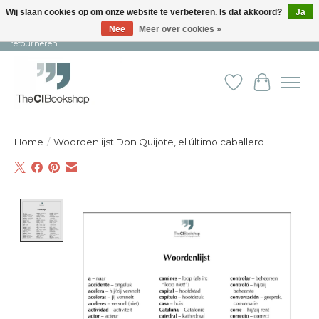
Wij slaan cookies op om onze website te verbeteren. Is dat akkoord?
Ja
Nee
Meer over cookies »
Snelle levering en persoonlijke service ︱ Niet goed? Geld terug! ︱ Gratis
retourneren.
Verlanglijst
Winkelw
Home
/
Woordenlijst Don Quijote, el último caballero
Product image slideshow Items