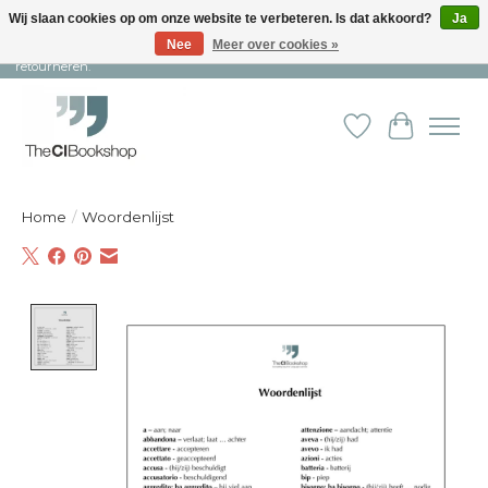
Wij slaan cookies op om onze website te verbeteren. Is dat akkoord?
Ja
Nee
Meer over cookies »
Snelle levering en persoonlijke service ︱ Niet goed? Geld terug! ︱ Gratis
retourneren.
Verlanglijst
Winkelw
Home
/
Woordenlijst
Product image slideshow Items