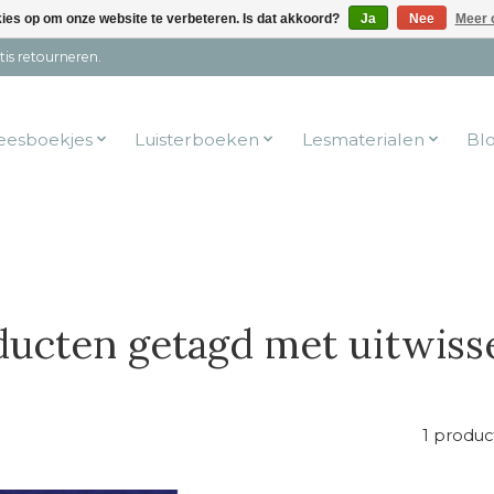
kies op om onze website te verbeteren. Is dat akkoord?
Ja
Nee
Meer 
tis retourneren.
eesboekjes
Luisterboeken
Lesmaterialen
Bl
ucten getagd met uitwiss
1 produc