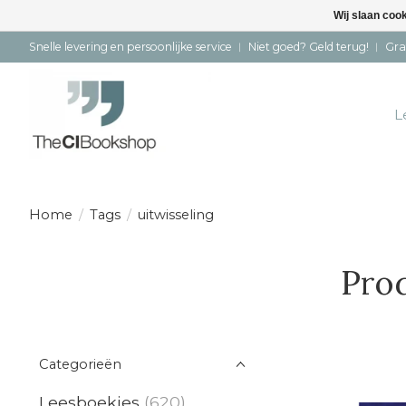
Wij slaan coo
Snelle levering en persoonlijke service ︱ Niet goed? Geld terug! ︱ Gra
L
Home
/
Tags
/
uitwisseling
Prod
Categorieën
Leesboekjes
(620)