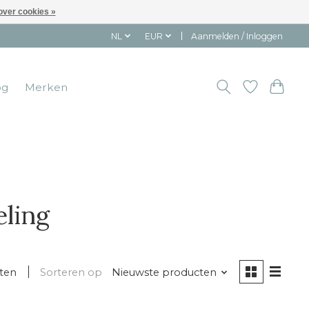
over cookies »
NL
EUR
Aanmelden / Inloggen
og
Merken
eling
ten
Sorteren op
Nieuwste producten