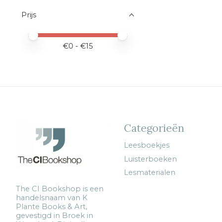
Prijs
Minimale prijswaarde
Price maximum value
€
0
- €
15
Categorieën
Leesboekjes
Luisterboeken
Lesmaterialen
The CI Bookshop is een
handelsnaam van K
Plante Books & Art,
gevestigd in Broek in