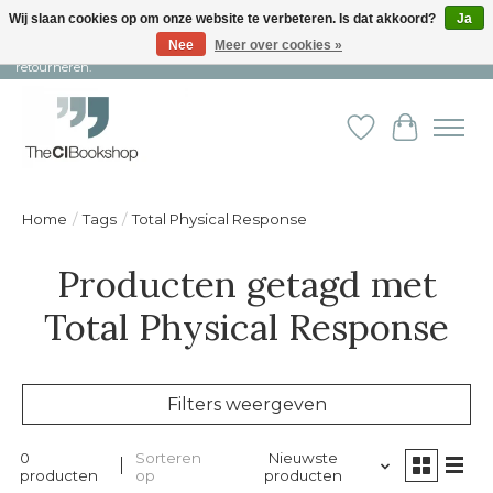
Wij slaan cookies op om onze website te verbeteren. Is dat akkoord?
Ja
Nee
Meer over cookies »
Snelle levering en persoonlijke service ︱ Niet goed? Geld terug! ︱ Gratis
retourneren.
Verlanglijst
Winkelw
Home
/
Tags
/
Total Physical Response
Producten getagd met
Total Physical Response
Filters weergeven
0
Sorteren
Nieuwste
producten
op
producten